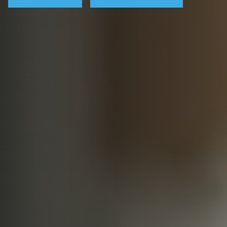
ALLES, WAS FÄHRT
TIERE
REISE & URLAUB
KINDERVERSICHERUNG
GEWERBLICHE VERSICHERUNG
Investment
EINZELFONDVERMITTLUNG
Bankwesen