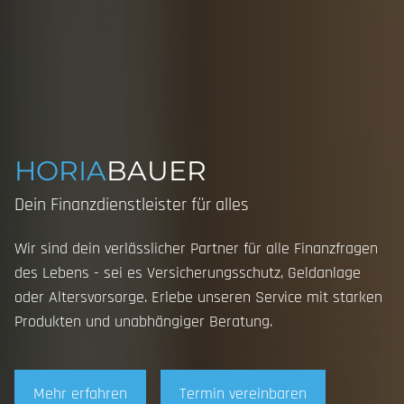
Versicherungen
ARBEITSPLATZABSICHERUNG
KRANKENVERSICHERUNG
HORIA
BAUER
Dein Finanzdienstleister für alles
ALTERSVORSORGE
Wir sind dein verlässlicher Partner für alle Finanzfragen
KRANKENZUSATZ
des Lebens - sei es Versicherungsschutz, Geldanlage
oder Altersvorsorge. Erlebe unseren Service mit starken
EXISTENZ ABSICHERN
Produkten und unabhängiger Beratung.
HEIM, HAUS, RECHT
Mehr erfahren
Termin vereinbaren