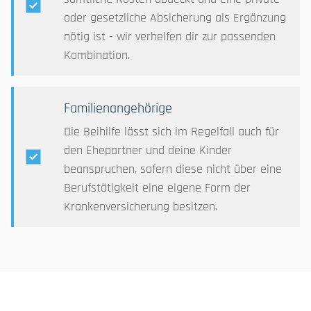
Home
oder gesetzliche Absicherung als Ergänzung
nötig ist - wir verhelfen dir zur passenden
Kombination.
Über mich
Referenzen
Familienangehörige
Die Beihilfe lässt sich im Regelfall auch für
Versicherungen
den Ehepartner und deine Kinder
beanspruchen, sofern diese nicht über eine
Berufstätigkeit eine eigene Form der
ARBEITSPLATZABSICHERUNG
Krankenversicherung besitzen.
KRANKENVERSICHERUNG
ALTERSVORSORGE