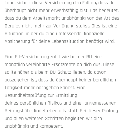
Home
kann, sichert diese Versicherung den Fall ab, dass du
überhaupt nicht mehr erwerbsfähig bist. Das bedeutet,
dass du dem Arbeitsmarkt unabhängig von der Art des
Über mich
Berufes nicht mehr zur Verfügung stehst. Dies ist eine
Situation, in der du eine umfassende, finanzielle
Referenzen
Absicherung für deine Lebenssituation benötigt wird.
Eine EU-Versicherung zahlt wie bei der BU eine
Versicherungen
monatlich vereinbarte Ersatzrente an dich aus. Diese
sollte höher als beim BU-Schutz liegen, da davon
ARBEITSPLATZABSICHERUNG
auszugehen ist, dass du überhaupt keiner beruflichen
Tätigkeit mehr nachgehen kannst. Eine
KRANKENVERSICHERUNG
Gesundheitsprüfung zur Ermittlung
deines persönlichen Risikos und einer angemessenen
Beitragshöhe findet ebenfalls statt. Bei dieser Prüfung
ALTERSVORSORGE
und allen weiteren Schritten begleiten wir dich
unabhängig und kompetent.