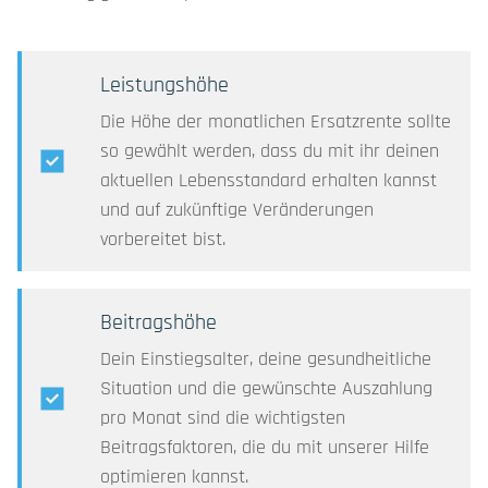
KRANKENZUSATZ
EXISTENZ ABSICHERN
Leistungshöhe
Die Höhe der monatlichen Ersatzrente sollte
HEIM, HAUS, RECHT
so gewählt werden, dass du mit ihr deinen
aktuellen Lebensstandard erhalten kannst
ALLES, WAS FÄHRT
und auf zukünftige Veränderungen
vorbereitet bist.
TIERE
Beitragshöhe
REISE & URLAUB
Dein Einstiegsalter, deine gesundheitliche
Situation und die gewünschte Auszahlung
KINDERVERSICHERUNG
pro Monat sind die wichtigsten
Beitragsfaktoren, die du mit unserer Hilfe
GEWERBLICHE VERSICHERUNG
optimieren kannst.