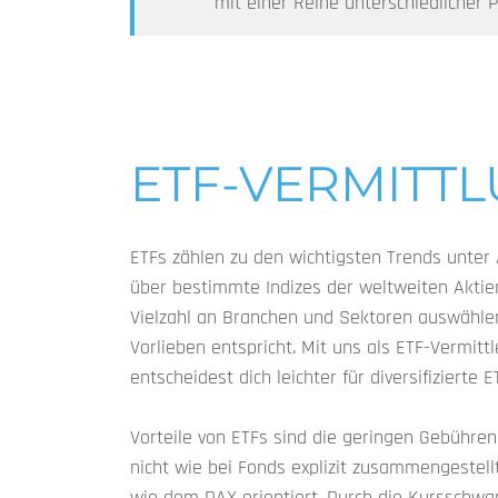
mit einer Reihe unterschiedlicher 
ETF-VERMITT
ETFs zählen zu den wichtigsten Trends unter
über bestimmte Indizes der weltweiten Aktie
Vielzahl an Branchen und Sektoren auswählen
Vorlieben entspricht. Mit uns als ETF-Vermitt
entscheidest dich leichter für diversifizierte
Vorteile von ETFs sind die geringen Gebühren
nicht wie bei Fonds explizit zusammengestell
wie dem DAX orientiert. Durch die Kursschwan