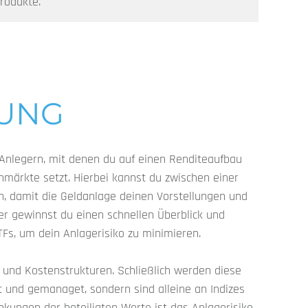
Produkte.
LUNG
 Anlegern, mit denen du auf einen Renditeaufbau
nmärkte setzt. Hierbei kannst du zwischen einer
, damit die Geldanlage deinen Vorstellungen und
ler gewinnst du einen schnellen Überblick und
 ETFs, um dein Anlagerisiko zu minimieren.
 und Kostenstrukturen. Schließlich werden diese
t und gemanaget, sondern sind alleine an Indizes
kungen der beteiligten Werte ist das Anlagerisiko