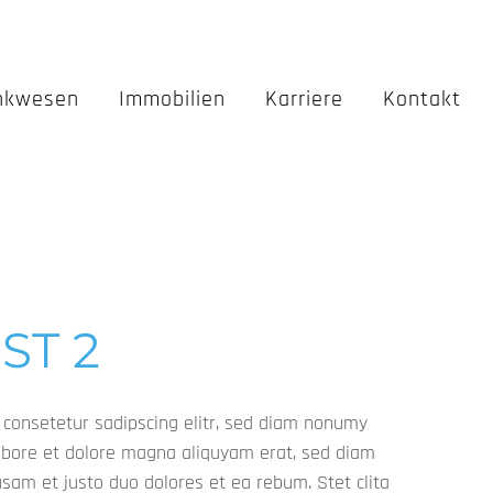
nkwesen
Immobilien
Karriere
Kontakt
ST 2
 consetetur sadipscing elitr, sed diam nonumy
abore et dolore magna aliquyam erat, sed diam
usam et justo duo dolores et ea rebum. Stet clita