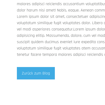
maiores adipisci reiciendis accusantium voluptatib
consectetur adipisicing elitip. Massumenda, dolore, 
dolor harum nisi amet! Nobis, eaque. Aenean commo
consequatur suscipit quidem ducimus eveniet iure 
Lorem ipsum dolor sit amet, consectetuer adipiscing 
odiogil voluptatum similique fugit voluptates atem a
voluptatum similique fugit voluptates dolor. Liber
dolorem tenetur facere tempora maiores adipisci 
vel modi asperiores consequatur.Lorem ipsum dolor
voluptatibus id voluptate tempore dolor harum 
adipisicing elitip. Massumenda, dolore, cum vel mo
Aenean commodo ligula eget dolor. Lorem ipsum dol
suscipit quidem ducimus eveniet iure expedita cons
adipiscing elit leget odiogil voluptatum similique fugit volup
voluptatum similique fugit voluptates atem accus
tenetur facere tempora maiores adipisci reiciendis
Zurück zum Blog