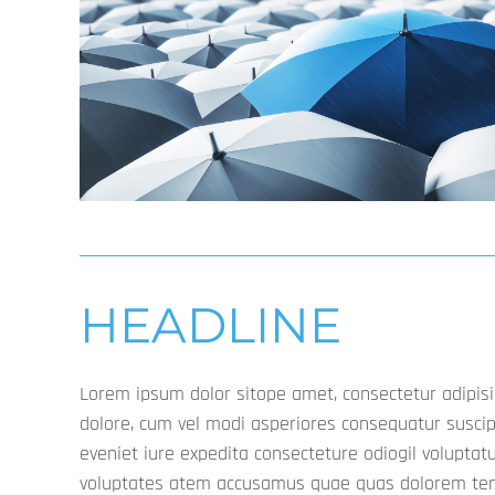
HEADLINE
Lorem ipsum dolor sitope amet, consectetur adipisi
id voluptate tempore dolor harum nisi amet! Nobi
dolore, cum vel modi asperiores consequatur susci
ligula eget dolor. Lorem ipsum dolor sit amet, consecte
eveniet iure expedita consecteture odiogil voluptat
leget odiogil voluptatum similique fugit voluptates dolor
voluptates atem accusamus quae quas dolorem ten
dolore, cum vel modi asperiores consequatur.Lorem ip