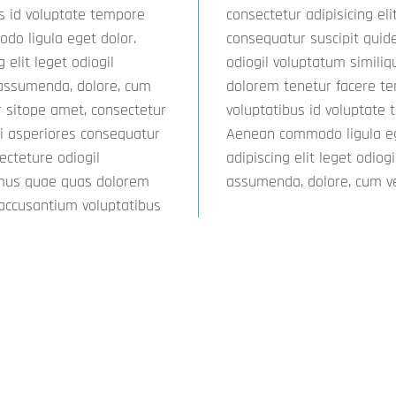
us id voluptate tempore
cum vel modi asperiores
do ligula eget dolor.
expedita consecteture
elit leget odiogil
ccusamus quae quas
o assumenda, dolore, cum
reiciendis accusantium
 sitope amet, consectetur
nisi amet! Nobis, eaque.
di asperiores consequatur
or sit amet, consectetuer
ecteture odiogil
tates dolor. Libero
amus quae quas dolorem
assumenda, dolore, cum ve
 accusantium voluptatibus