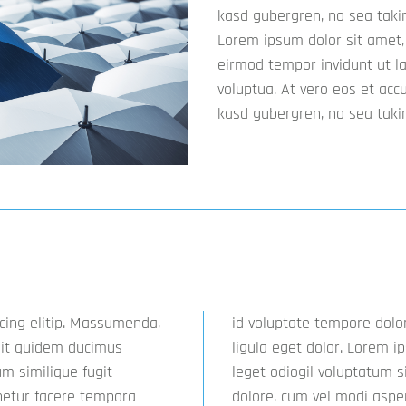
kasd gubergren, no sea taki
Lorem ipsum dolor sit amet,
eirmod tempor invidunt ut l
voluptua. At vero eos et acc
kasd gubergren, no sea taki
cing elitip. Massumenda,
s, eaque. Aenean commodo
pit quidem ducimus
tuer adipiscing elit
um similique fugit
. Libero assumenda,
etur facere tempora
sum dolor sitope amet,